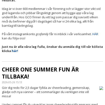
resultat.
KONTAKT
Idag är vi över 600 medlemmar i vår förening och vi lägger stor vikt vid
god laganda och jobbar långsiktigt genom att bygga upp våra lag
CHEER ONE CHAMPIONSHIPS
underifrån. Hos GCO finner du ett lag som passar dig oavsett vilken
nivå du befinner dig på! I dagsläget så har vi 24 olika lag, allt från
barnlag till tävlingslag.
På vårt instagramkonto
gcofamily
får ni inblick i vår verksamhet.
HÄR
kan du följa oss!
Just nu är alla våra lag fulla, önskar du anmäla dig till vår kölista
klicka
här!
CHEER ONE SUMMER FUN ÄR
TILLBAKA!
2026-05-26 15:13
Gör dig redo för 2,5 dagar fyllda av cheerleading, gemenskap,
glädje och nya vänner – ett sommarläger du verkligen inte vill
missa!
Under campet får du utvecklas inom cheerleading tillsammans med