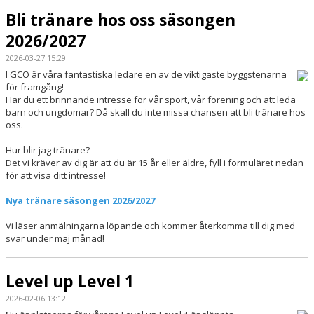
Bli tränare hos oss säsongen
2026/2027
2026-03-27 15:29
I GCO är våra fantastiska ledare en av de viktigaste byggstenarna
för framgång!
Har du ett brinnande intresse för vår sport, vår förening och att leda
barn och ungdomar? Då skall du inte missa chansen att bli tränare hos
oss.
Hur blir jag tränare?
Det vi kräver av dig är att du är 15 år eller äldre, fyll i formuläret nedan
för att visa ditt intresse!
Nya tränare säsongen 2026/2027
Vi läser anmälningarna löpande och kommer återkomma till dig med
svar under maj månad!
Level up Level 1
2026-02-06 13:12