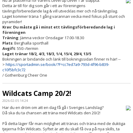
Nu är platserna för vårens Level up Level 1 är släppta.
Detta är till för dig som går i ett av föreningens
tävlingsförberedande lag & vill utvecklas mer och nå tävlingslag.
Laget kommer träna 1 gång varannan vecka med fokus på stunt och
pyramider!
Krav: Du måste gå i minst ett tävlingsförberedande lag i
föreningen
Träning
: Jämna veckor Onsdagar 17.00-18.30
Plats
: Berghalla sporthall
Avgift
: 550:-/termin
Laget tränar 18/2, 4/3, 18/3, 1/4, 15/4, 29/4, 13/5
Bokningen är bindande och länk till bokningssidan finner ni här! --
>
https://sportadmin.se/book/?F=cc7ed7a9-793d-4f96-b839-
c10f5bfc3c72
/ Gothenburg Cheer One
Wildcats Camp 20/2!
2026-02-05 14:24
Har du en dröm om att en dag få gå i Sveriges Landslag?
Då ska du ta chansen att träna med Wildcats den 20/2!
På detta läger får man möjlighet att tränas och träna med de duktiga
tjejerna från Wildcats. Syftet är att du skall få öva på nya skills, ta