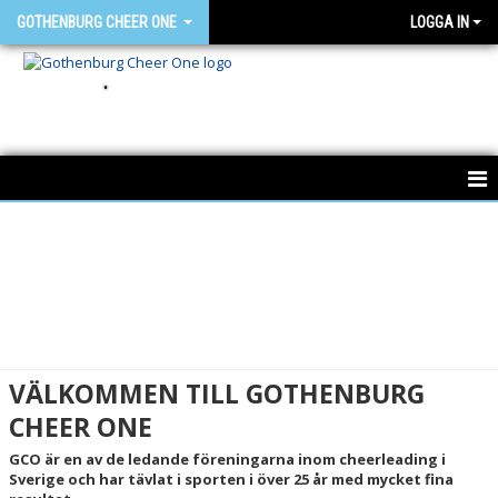
GOTHENBURG CHEER ONE
LOGGA IN
.
HEM
NYHETER
OM GCO
FÖR MEDLEMMAR
VÄLKOMMEN TILL GOTHENBURG
CHEER ONE
BÖRJA HOS OSS
GCO är en av de ledande föreningarna inom cheerleading i
SAMARBETSPARTNERS
Sverige och har tävlat i sporten i över 25 år med mycket fina