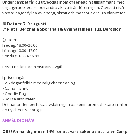
Under campet får du utvecklas inom cheerleading tillsammans med
engagerade ledare och andra aktiva från föreningen. Oavsett nivå
väntar dagar fyllda av energi, skratt och massor av roliga aktiviteter.
📅 Datum: 7–9 augusti
📍 Plats: Berghalla Sporthall & Gymnastikens Hus, Bergsjön
⏰ Tider:
Fredag: 18.00–20.00
Lördag: 10.00–17.00
Söndag: 10.00–16.00
Pris: 1100 kr + administrativ avgift
I priset ingår:
• 2,5 dagar fyllda med rolig cheerleading
• Camp T-shirt
• Goodie Bag
• Roliga aktiviteter
Det här är den perfekta avslutningen på sommaren och starten inför
en ny cheer-säsong ✨
ANMÄL DIG HÄR!
OBS! Anmäl dig innan 14/6 för att vara säker på att få en Camp