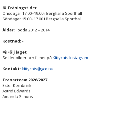
📅 Träningstider
Onsdagar 17.00–19.00 i Berghalla Sporthall
Söndagar 15.00–17.00 i Berghalla Sporthall
Ålder:
Födda 2012 – 2014
Kostnad:
-
📲 Följ laget
Se fler bilder och filmer på
Kittycats Instagram
Kontakt:
kittycats@gco.nu
Tränarteam 2026/2027
Ester Kornbrink
Astrid Edwards
Amanda Simons