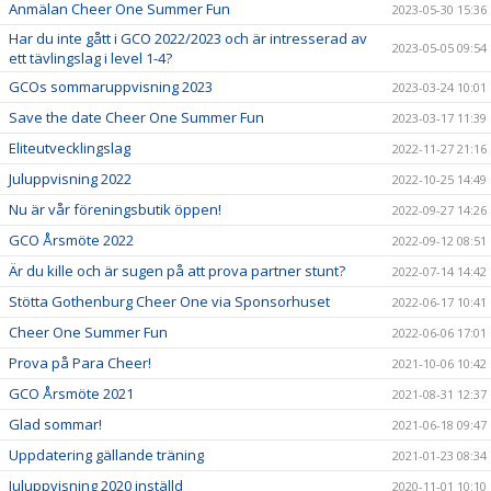
Anmälan Cheer One Summer Fun
2023-05-30 15:36
Har du inte gått i GCO 2022/2023 och är intresserad av
2023-05-05 09:54
ett tävlingslag i level 1-4?
GCOs sommaruppvisning 2023
2023-03-24 10:01
Save the date Cheer One Summer Fun
2023-03-17 11:39
Eliteutvecklingslag
2022-11-27 21:16
Juluppvisning 2022
2022-10-25 14:49
Nu är vår föreningsbutik öppen!
2022-09-27 14:26
GCO Årsmöte 2022
2022-09-12 08:51
Är du kille och är sugen på att prova partner stunt?
2022-07-14 14:42
Stötta Gothenburg Cheer One via Sponsorhuset
2022-06-17 10:41
Cheer One Summer Fun
2022-06-06 17:01
Prova på Para Cheer!
2021-10-06 10:42
GCO Årsmöte 2021
2021-08-31 12:37
Glad sommar!
2021-06-18 09:47
Uppdatering gällande träning
2021-01-23 08:34
Juluppvisning 2020 inställd
2020-11-01 10:10