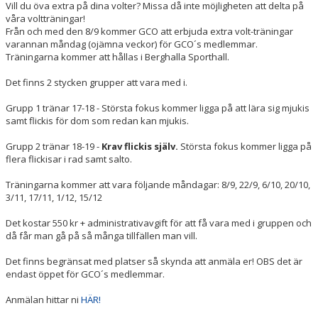
Vill du öva extra på dina volter? Missa då inte möjligheten att delta på
KONTAKT
våra voltträningar!
Från och med den 8/9 kommer GCO att erbjuda extra volt-träningar
CHEER ONE CHAMPIONSHIPS
varannan måndag (ojämna veckor) för GCO´s medlemmar.
Träningarna kommer att hållas i Berghalla Sporthall.
Det finns 2 stycken grupper att vara med i.
Grupp 1 tränar 17-18 - Största fokus kommer ligga på att lära sig mjukis
samt flickis för dom som redan kan mjukis.
Grupp 2 tränar 18-19 -
Krav flickis själv.
Största fokus kommer ligga på
flera flickisar i rad samt salto.
Träningarna kommer att vara följande måndagar: 8/9, 22/9, 6/10, 20/10,
3/11, 17/11, 1/12, 15/12
Det kostar 550 kr + administrativavgift för att få vara med i gruppen och
då får man gå på så många tillfällen man vill.
Det finns begränsat med platser så skynda att anmäla er! OBS det är
endast öppet för GCO´s medlemmar.
Anmälan hittar ni
HÄR!