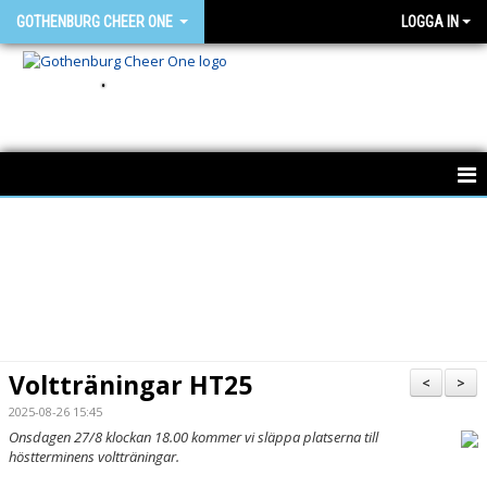
GOTHENBURG CHEER ONE
LOGGA IN
.
HEM
NYHETER
OM GCO
FÖR MEDLEMMAR
Voltträningar HT25
<
>
BÖRJA HOS OSS
2025-08-26 15:45
Onsdagen 27/8 klockan 18.00 kommer vi släppa platserna till
höstterminens voltträningar.
SAMARBETSPARTNERS