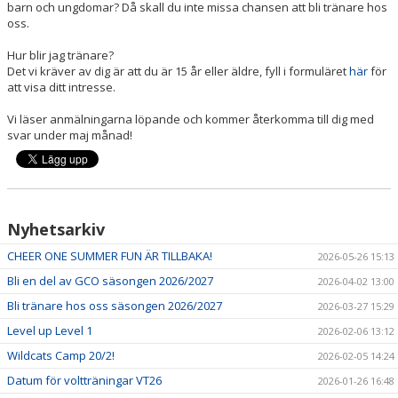
barn och ungdomar? Då skall du inte missa chansen att bli tränare hos
KONTAKT
oss.
CHEER ONE CHAMPIONSHIPS
Hur blir jag tränare?
Det vi kräver av dig är att du är 15 år eller äldre, fyll i formuläret
här
för
att visa ditt intresse.
Vi läser anmälningarna löpande och kommer återkomma till dig med
svar under maj månad!
Nyhetsarkiv
CHEER ONE SUMMER FUN ÄR TILLBAKA!
2026-05-26 15:13
Bli en del av GCO säsongen 2026/2027
2026-04-02 13:00
Bli tränare hos oss säsongen 2026/2027
2026-03-27 15:29
Level up Level 1
2026-02-06 13:12
Wildcats Camp 20/2!
2026-02-05 14:24
Datum för voltträningar VT26
2026-01-26 16:48