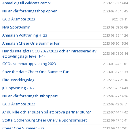
Anmäl dig till Wildcats camp!
2023-10-03 14:04
Nu är vår föreningsshop öppen!
2023-09-15 13:45
GCO Årsmöte 2023
2023-09-11
Nya SportAdmin
2023-09-08 08:09
Anmälan Voltträning HT23
2023-08-25 11:26
Anmälan Cheer One Summer Fun
2023-05-30 15:36
Har du inte gått i GCO 2022/2023 och är intresserad av
2023-05-05 09:54
ett tävlingslag i level 1-4?
GCOs sommaruppvisning 2023
2023-03-24 10:01
Save the date Cheer One Summer Fun
2023-03-17 11:39
Eliteutvecklingslag
2022-11-27 21:16
Juluppvisning 2022
2022-10-25 14:49
Nu är vår föreningsbutik öppen!
2022-09-27 14:26
GCO Årsmöte 2022
2022-09-12 08:51
Är du kille och är sugen på att prova partner stunt?
2022-07-14 14:42
Stötta Gothenburg Cheer One via Sponsorhuset
2022-06-17 10:41
Cheer One Summer Fun
2022-06-06 17:01