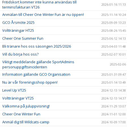
Fritidskort kommer inte kunna användas till
2026-01-16 11:13
terminsfakturan VT26
Anmälan till Cheer One Winter Fun är nu öppen!
2025-11-14 10:24
GCO Årsmöte 2025
2025-09-09 13:23
Voltträningar HT25
2025-08-26 15:45
Cheer One Summer Fun
2025-06-12 14:13
Bli tränare hos oss säsongen 2025/2026
2025-04-03 11:48
Vill du börja hos oss?
2025-02-07 10:01
Viktigt meddelande gällande SportAdmins
2025-02-06
personuppgiftsincidenten
Information gällande GCO Organisation
2025-01-31 09:47
Nu är vår föreningsshop öppen!
2025-01-14 13:49
Level Up VT25
2024-12-13 14:38
Voltträningar VT25
2024-12-13 14:37
Välkomna på juluppvisning!
2024-11-29 13:07
Cheer One Winter Fun
2024-11-01 12:00
Anmäl dig till Wildcats-camp
2024-10-09 17:00