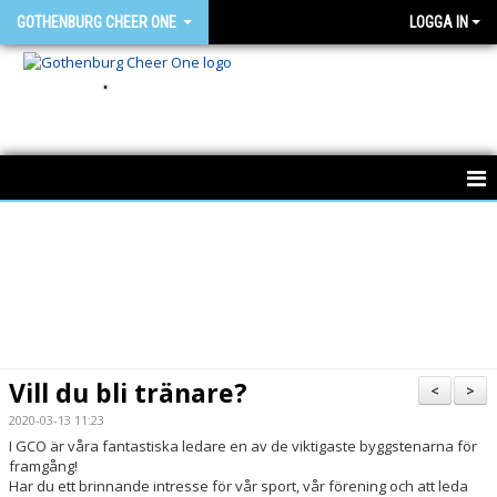
GOTHENBURG CHEER ONE
LOGGA IN
.
HEM
NYHETER
OM GCO
FÖR MEDLEMMAR
Vill du bli tränare?
<
>
BÖRJA HOS OSS
2020-03-13 11:23
I GCO är våra fantastiska ledare en av de viktigaste byggstenarna för
framgång!
SAMARBETSPARTNERS
Har du ett brinnande intresse för vår sport, vår förening och att leda