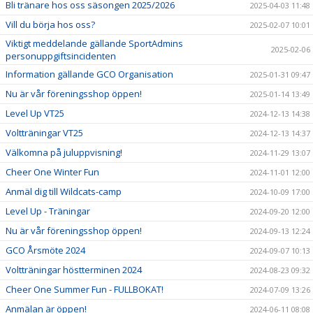
Bli tränare hos oss säsongen 2025/2026
2025-04-03 11:48
Vill du börja hos oss?
2025-02-07 10:01
Viktigt meddelande gällande SportAdmins
2025-02-06
personuppgiftsincidenten
Information gällande GCO Organisation
2025-01-31 09:47
Nu är vår föreningsshop öppen!
2025-01-14 13:49
Level Up VT25
2024-12-13 14:38
Voltträningar VT25
2024-12-13 14:37
Välkomna på juluppvisning!
2024-11-29 13:07
Cheer One Winter Fun
2024-11-01 12:00
Anmäl dig till Wildcats-camp
2024-10-09 17:00
Level Up - Träningar
2024-09-20 12:00
Nu är vår föreningsshop öppen!
2024-09-13 12:24
GCO Årsmöte 2024
2024-09-07 10:13
Voltträningar höstterminen 2024
2024-08-23 09:32
Cheer One Summer Fun - FULLBOKAT!
2024-07-09 13:26
Anmälan är öppen!
2024-06-11 08:08