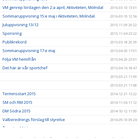
VM genrep lördagen den 2:a april, Aktiviteten, Mölndal
2016-03-10 13:01
Sommaruppvisning 15:e maj i Aktiviteten, Mölndal.
2016-03-10 12:56
Juluppvisning 13/12
2015-11-09 20:22
Sponsring
2015-11-04 23:22
Publikrekord
2015-05-18 20:39
Sommaruppvisning 17:e maj
2015-04-30 17:01
Följa VM hemifrån
2015-04-20 23:01
Det här är vår sportchef
2015-04-16 18:47
2015-03-21 11:09
2015-03-21 11:08
Terminsstart 2015
2014-12-21 15:22
SM och RM 2015
2014-11-06 11:12
DM Södra 2015
2014-10-12 11:00
Valberednings förslag till styrelse
2014-09-10 09:24
Årsmöte 2014
2014-09-07 16:03
Tryouter för nästa säsong
2014-06-27 19:11