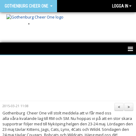
GOTHENBURG CHEER ONE
LOGGA IN
.
HEM
NYHETER
OM GCO
FÖR MEDLEMMAR
2015-03-21 11:08
<
>
Gothenburg Cheer One vill stolt meddela att vi får med oss
BÖRJA HOS OSS
alla våra kvalande lag till RM och SM. Nu hoppas vi på att en stor skara
supportrar följer med till Nyköping helgen den 23-24 maj. Lördagen den
SAMARBETSPARTNERS
23 maj tävlar Kittens, Jags, Cats, Lynx, 4Cats och Wild4. Söndagen den
24 maj tävlar Cougars, Bobcats och Wildcats. Häng med oss dit!