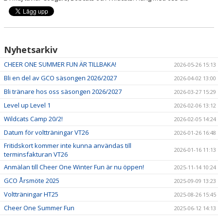
KONTAKT
CHEER ONE CHAMPIONSHIPS
Nyhetsarkiv
CHEER ONE SUMMER FUN ÄR TILLBAKA!
2026-05-26 15:13
Bli en del av GCO säsongen 2026/2027
2026-04-02 13:00
Bli tränare hos oss säsongen 2026/2027
2026-03-27 15:29
Level up Level 1
2026-02-06 13:12
Wildcats Camp 20/2!
2026-02-05 14:24
Datum för voltträningar VT26
2026-01-26 16:48
Fritidskort kommer inte kunna användas till
2026-01-16 11:13
terminsfakturan VT26
Anmälan till Cheer One Winter Fun är nu öppen!
2025-11-14 10:24
GCO Årsmöte 2025
2025-09-09 13:23
Voltträningar HT25
2025-08-26 15:45
Cheer One Summer Fun
2025-06-12 14:13